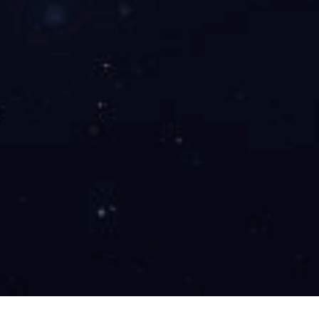
29
CAK系列数控车床 原点是机床厂家调整的基准点，具体
2020-085
定的。数控系统通过机床返回机床参考...
了解更多
LINKS 友情链接：
如果您有任何问题或疑问，请随时与我们联系!
（13042421638）