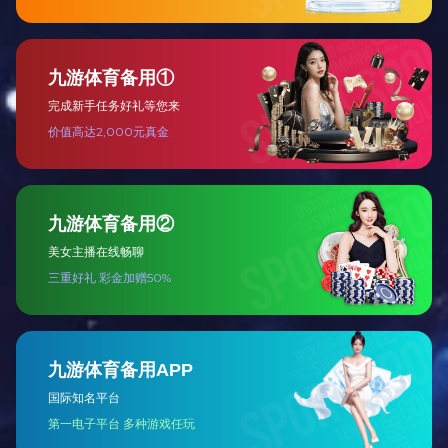
一
研发生产销售为一体
R&D, PRODUCTION AND SALES ARE INTEGRATED
我们有自己的厂房，研发、生产、销售为一体。现代化
发队伍与研发实力。
严苛的检测方法
RIGOROUS TESTING METHODS
我们严格对待生产出来的每一件产品，保障产品的质量
才成品出厂。保障产品的质量，性能稳定，结构优良。