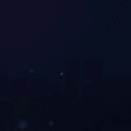
上一篇：
CW61100/CW6210
下一篇：没有了