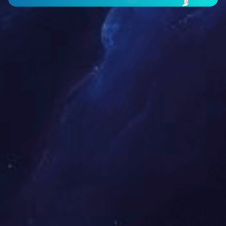
2000
3000
4000
5000
750
1500
2000
3000
4000
5000
床身宽度
最大承重