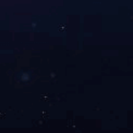
上一篇：没有了
下一篇：
CA6136/6236系
如果您有任何问题或疑问，请随时与我们联系!
（13042421638）